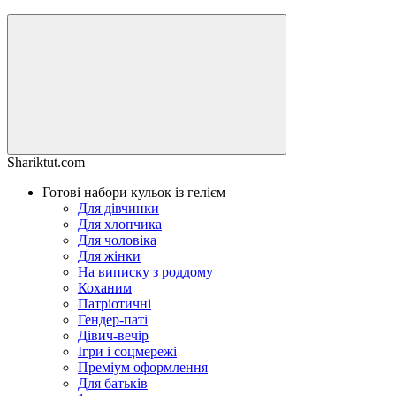
Shariktut.com
Готові набори кульок із гелієм
Для дівчинки
Для хлопчика
Для чоловіка
Для жінки
На виписку з роддому
Коханим
Патріотичні
Гендер-паті
Дівич-вечір
Ігри і соцмережі
Преміум оформлення
Для батьків