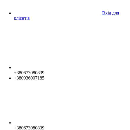
Вхід для
клієнтів
+380673080839
+380936007185
+380673080839