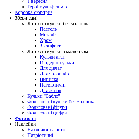
1 вересня
Герої мультфільмів
Коробка-сюрприз
Збери сам!
Латексні кульки без малюнка
Пастель
Металік
Хром
З конфетті
Латексні кульки з малюнком
Кульки агат
Гендерні кульки
Для дівчат
Для чоловіків
Виписка
Патріотичні
Для жінок
Кульки "Баблс"
Фольговані кульки без малюнка
Фольговані фігури
Фольговані цифри
Фотозони
Наклейки
Наклейки на авто
Патріотичні