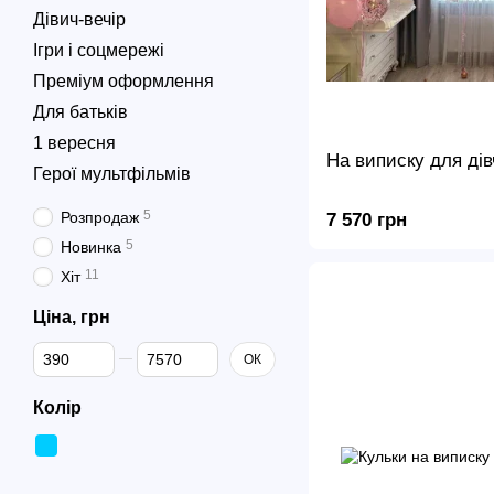
Дівич-вечір
Ігри і соцмережі
Преміум оформлення
Для батьків
1 вересня
На виписку для ді
Герої мультфільмів
5
Розпродаж
7 570 грн
5
Новинка
11
Хіт
Ціна, грн
Від Ціна, грн
До Ціна, грн
ОК
Колір