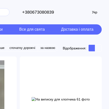
+380673080839
Укр
ки
Все для свята
Доставка і оплата
вше
спочатку дорожчі
за назвою
Відображення: