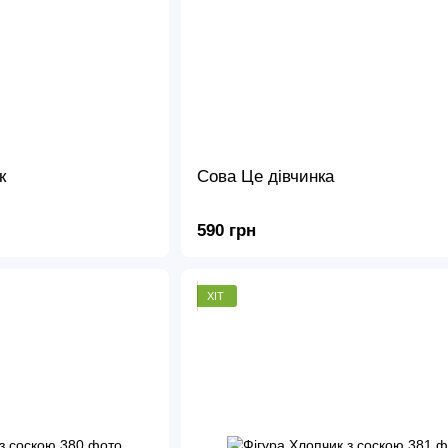
к
Сова Це дівчинка
590 грн
ХІТ