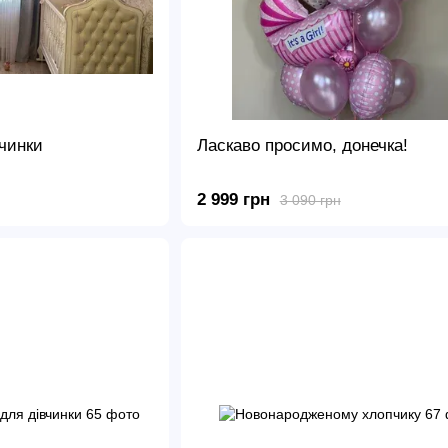
вчинки
Ласкаво просимо, донечка!
2 999 грн
3 090 грн