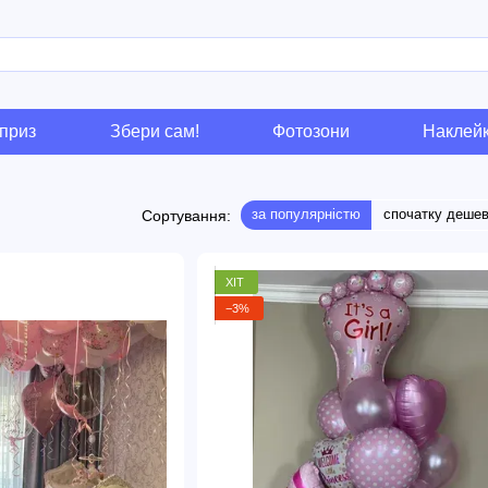
приз
Збери сам!
Фотозони
Наклей
за популярністю
спочатку деше
Сортування:
ХІТ
−3%