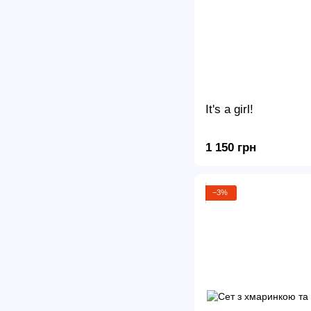
It's a girl!
1 150 грн
−3%