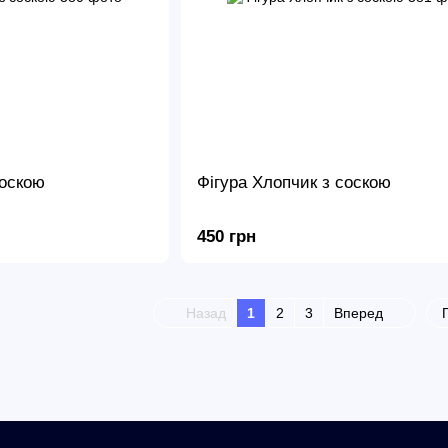
соскою
Фігура Хлопчик з соскою
450 грн
Назад
1
2
3
Вперед