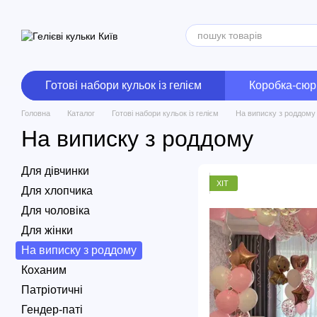
Перейти до основного контенту
Готові набори кульок із гелієм
Коробка-сюр
Головна
Каталог
Готові набори кульок із гелієм
На виписку з роддому
На виписку з роддому
Для дівчинки
ХІТ
Для хлопчика
Для чоловіка
Для жінки
На виписку з роддому
Коханим
Патріотичні
Гендер-паті