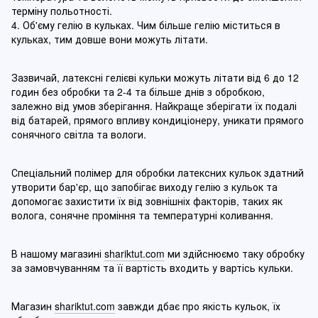
терміну польотності.
4. Об'єму гелію в кульках. Чим більше гелію міститься в
кульках, тим довше вони можуть літати.
Зазвичай, латексні гелієві кульки можуть літати від 6 до 12
годин без обробки та 2-4 та більше днів з обробкою,
залежно від умов зберігання. Найкраще зберігати їх подалі
від батарей, прямого впливу кондиціонеру, уникати прямого
сонячного світла та вологи.
Спеціальний полімер для обробки латексних кульок здатний
утворити бар'єр, що запобігає виходу гелію з кульок та
допомогає захистити їх від зовнішніх факторів, таких як
волога, сонячне проміння та температурні коливання.
В нашому магазині
shariktut.com
ми здійснюємо таку обробку
за замовчуванням та її вартість входить у вартісь кульки.
Магазин
shariktut.com
завжди дбає про якість кульок, їх