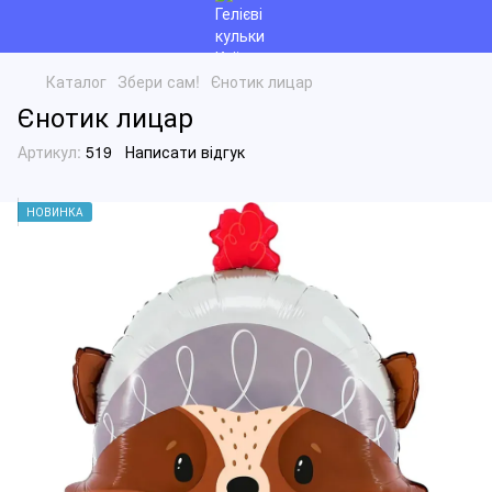
Каталог
Збери сам!
Єнотик лицар
Єнотик лицар
Артикул:
519
Написати відгук
НОВИНКА