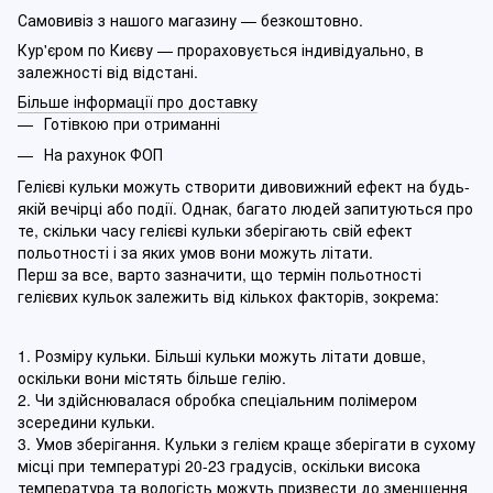
Самовивіз з нашого магазину — безкоштовно.
Кур'єром по Києву — прораховується індивідуально, в
залежності від відстані.
Більше інформації про доставку
Готівкою при отриманні
На рахунок ФОП
Гелієві кульки можуть створити дивовижний ефект на будь-
якій вечірці або події. Однак, багато людей запитуються про
те, скільки часу гелієві кульки зберігають свій ефект
польотності і за яких умов вони можуть літати.
Перш за все, варто зазначити, що термін польотності
гелієвих кульок залежить від кількох факторів, зокрема:
1. Розміру кульки. Більші кульки можуть літати довше,
оскільки вони містять більше гелію.
2. Чи здійснювалася обробка спеціальним полімером
зсередини кульки.
3. Умов зберігання. Кульки з гелієм краще зберігати в сухому
місці при температурі 20-23 градусів, оскільки висока
температура та вологість можуть призвести до зменшення