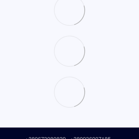
+380673080839
+380936007185