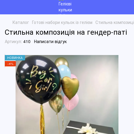
Каталог
Готові набори кульок із гелієм
Стильна композиці
Стильна композиція на гендер-паті
Артикул:
410
Написати відгук
НОВИНКА
−4%