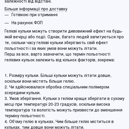
залежності від відстані.
Більше інформації про доставку
Готівкою при отриманні
На рахунок ФОП
Гелієві кульки можуть створити дивовижний ефект на будь-
якій вечірці або події. Однак, багато людей запитуються про
те, скільки часу гелієві кульки зберігають свій ефект
польотності і за яких умов вони можуть літати.
Перш за все, варто зазначити, що термін польотності
гелієвих кульок залежить від кількох факторів, зокрема:
1. Розміру кульки. Більші кульки можуть літати довше,
оскільки вони містять більше гелію.
2. Чи здійснювалася обробка спеціальним полімером
зсередини кульки.
3. Умов зберігання. Кульки з гелієм краще зберігати в сухому
місці при температурі 20-23 градусів, оскільки висока
температура та вологість можуть призвести до зменшення
терміну польотності.
4. Об'єму гелію в кульках. Чим більше гелію міститься в
кульках, тим довше вони можуть літати.