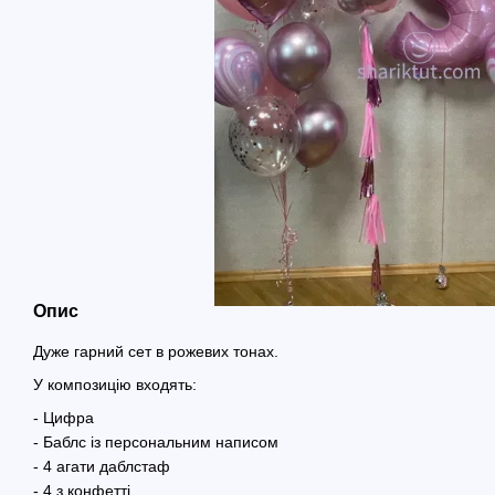
Опис
Дуже гарний сет в рожевих тонах.
У композицію входять:
- Цифра
- Баблс із персональним написом
- 4 агати даблстаф
- 4 з конфетті