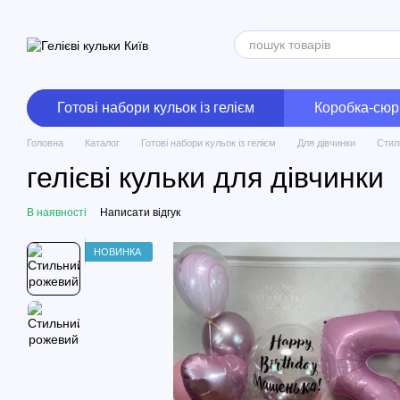
Перейти до основного контенту
Готові набори кульок із гелієм
Коробка-сюр
Головна
Каталог
Готові набори кульок із гелієм
Для дівчинки
Стил
гелієві кульки для дівчинки
В наявності
Написати відгук
НОВИНКА