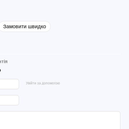
Замовити швидко
нтія
р
Увійти за допомогою