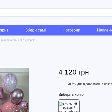
приз
Збери сам!
Фотозони
Наклей
ьний рожевий сет з цифрою
4 120 грн
Увійти
для відображення накоп
%
Виберіть колір