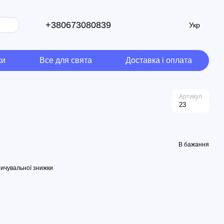
+380673080839
Укр
ки
Все для свята
Доставка і оплата
Артикул
23
В бажання
ичувальної знижки