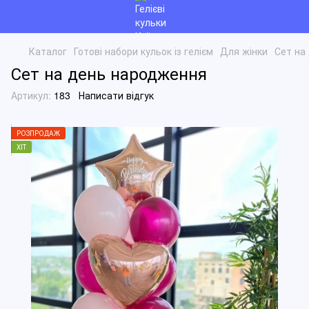
Каталог
Готові набори кульок із гелієм
Для жінки
Сет на
Сет на день народження
Артикул:
183
Написати відгук
РОЗПРОДАЖ
ХІТ