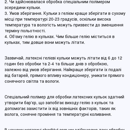
2. Чи здійснювалася обробка спеціальним полімером
зсередини кульки.
3. Умов зберігання. Кульки з гелієм краще зберігати в сухому
місці при температурі 20-23 градусів, оскільки висока
температура та вологість можуть призвести до зменшення
терміну польотності.
4. Об'єму гелію в кульках. Чим більше гелію міститься в
кульках, тим довше вони можуть літати.
Зазвичай, латексні гелієві кульки можуть літати від 6 до 12
годин без обробки та 2-4 та більше днів з обробкою,
залежно від умов зберігання. Найкраще зберігати їх подалі
від батарей, прямого впливу кондиціонеру, уникати прямого
сонячного світла та вологи.
Спеціальний полімер для обробки латексних кульок здатний
утворити бар'єр, що запобігає виходу гелію з кульок та
допомогає захистити їх від зовнішніх факторів, таких як
волога, сонячне проміння та температурні коливання.
В нашому магазині
shariktut.com
ми здійснюємо таку обробку