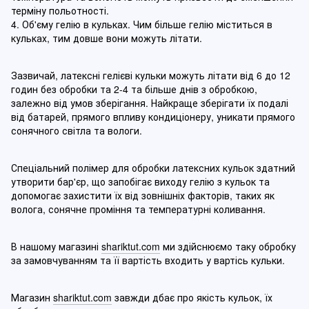
терміну польотності.
4. Об'єму гелію в кульках. Чим більше гелію міститься в
кульках, тим довше вони можуть літати.
Зазвичай, латексні гелієві кульки можуть літати від 6 до 12
годин без обробки та 2-4 та більше днів з обробкою,
залежно від умов зберігання. Найкраще зберігати їх подалі
від батарей, прямого впливу кондиціонеру, уникати прямого
сонячного світла та вологи.
Спеціальний полімер для обробки латексних кульок здатний
утворити бар'єр, що запобігає виходу гелію з кульок та
допомогає захистити їх від зовнішніх факторів, таких як
волога, сонячне проміння та температурні коливання.
В нашому магазині
shariktut.com
ми здійснюємо таку обробку
за замовчуванням та її вартість входить у вартісь кульки.
Магазин
shariktut.com
завжди дбає про якість кульок, їх