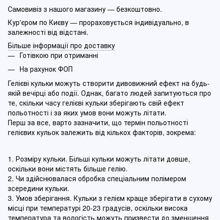
Самовивіз з нашого магазину — безкоштовно.
Кур'єром по Києву — прораховується індивідуально, в
залежності від відстані.
Більше інформації про доставку
Готівкою при отриманні
На рахунок ФОП
Гелієві кульки можуть створити дивовижний ефект на будь-
якій вечірці або події. Однак, багато людей запитуються про
те, скільки часу гелієві кульки зберігають свій ефект
польотності і за яких умов вони можуть літати.
Перш за все, варто зазначити, що термін польотності
гелієвих кульок залежить від кількох факторів, зокрема:
1. Розміру кульки. Більші кульки можуть літати довше,
оскільки вони містять більше гелію.
2. Чи здійснювалася обробка спеціальним полімером
зсередини кульки.
3. Умов зберігання. Кульки з гелієм краще зберігати в сухому
місці при температурі 20-23 градусів, оскільки висока
температура та вологість можуть призвести до зменшення