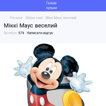
Каталог
Збери сам!
Міккі Маус веселий
Міккі Маус веселий
Артикул:
579
Написати відгук