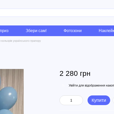
приз
Збери сам!
Фотозони
Наклей
 кольорів українського прапору
2 280 грн
Увійти
для відображення накоп
%
Купити