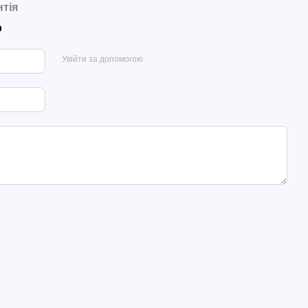
нтія
р
Увійти за допомогою