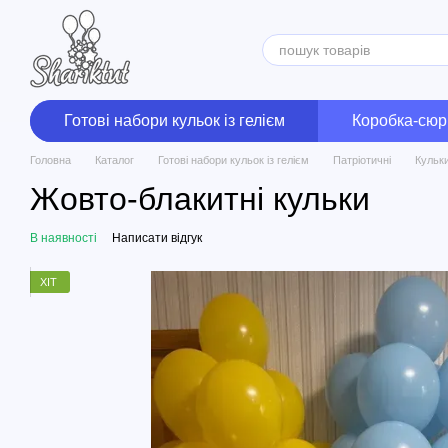
Перейти до основного контенту
Готові набори кульок із гелієм
Коробка-сюр
Головна
Каталог
Готові набори кульок із гелієм
Патріотичні
Кульки
Жовто-блакитні кульки
В наявності
Написати відгук
ХІТ