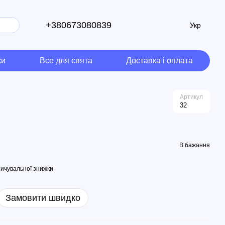
+380673080839
Укр
ки
Все для свята
Доставка і оплата
Артикул
32
В бажання
ичувальної знижки
Замовити швидко