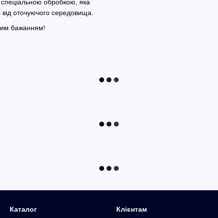
зі спеціальною обробкою, яка
ті від оточуючого середовища.
Вашим бажанням!
Каталог
Клієнтам