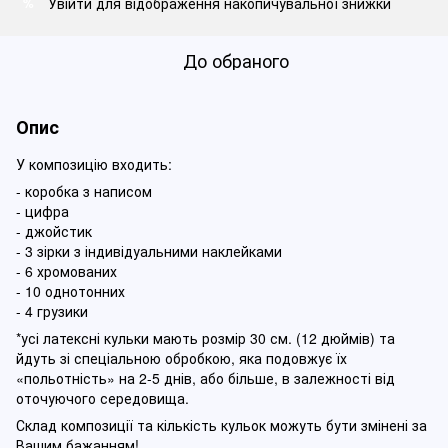
Увійти
для відображення накопичувальної знижки
%
До обраного
Опис
У композицію входить:
- коробка з написом
- цифра
- джойстик
- 3 зірки з індивідуальними наклейками
- 6 хромованих
- 10 однотонних
- 4 грузики
*усі латексні кульки мають розмір 30 см. (12 дюймів) та
йдуть зі спеціальною обробкою, яка подовжує їх
«польотність» на 2-5 днів, або більше, в залежності від
оточуючого середовища.
Склад композиції та кількість кульок можуть бути змінені за
Вашим бажанням!