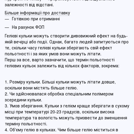
залежності від відстані.
Більше інформації про доставку
Готівкою при отриманні
На рахунок ФОП
Гелієві кульки можуть створити дивовижний ефект на будь-
якій вечірці або події. Однак, багато людей запитуються про
те, скільки часу гелієві кульки зберігають свій ефект
польотності і за яких умов вони можуть літати.
Перш за все, варто зазначити, що термін польотності
гелієвих кульок залежить від кількох факторів, зокрема:
1. Розміру кульки. Більші кульки можуть літати довше,
оскільки вони містять більше гелію.
2. Чи здійснювалася обробка спеціальним полімером
зсередини кульки.
3. Умов зберігання. Кульки з гелієм краще зберігати в сухому
місці при температурі 20-23 градусів, оскільки висока
температура та вологість можуть призвести до зменшення
терміну польотності.
4. Об'єму гелію в кульках. Чим більше гелію міститься в