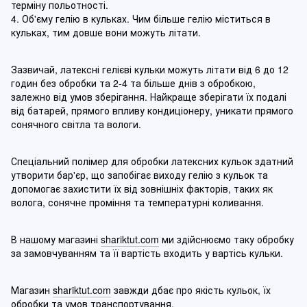
терміну польотності.
4. Об'єму гелію в кульках. Чим більше гелію міститься в
кульках, тим довше вони можуть літати.
Зазвичай, латексні гелієві кульки можуть літати від 6 до 12
годин без обробки та 2-4 та більше днів з обробкою,
залежно від умов зберігання. Найкраще зберігати їх подалі
від батарей, прямого впливу кондиціонеру, уникати прямого
сонячного світла та вологи.
Спеціальний полімер для обробки латексних кульок здатний
утворити бар'єр, що запобігає виходу гелію з кульок та
допомогає захистити їх від зовнішніх факторів, таких як
волога, сонячне проміння та температурні коливання.
В нашому магазині
shariktut.com
ми здійснюємо таку обробку
за замовчуванням та її вартість входить у вартісь кульки.
Магазин
shariktut.com
завжди дбає про якість кульок, їх
обробки та умов транспортування.