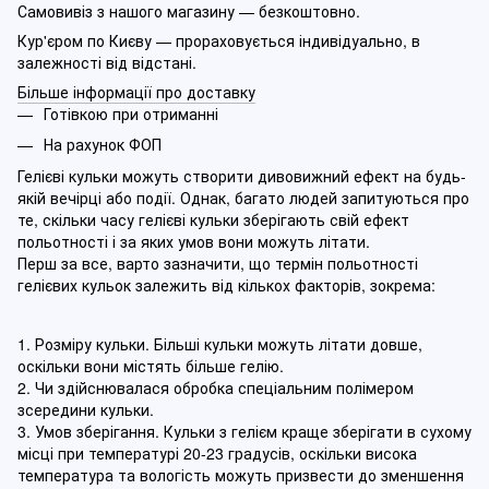
Самовивіз з нашого магазину — безкоштовно.
Кур'єром по Києву — прораховується індивідуально, в
залежності від відстані.
Більше інформації про доставку
Готівкою при отриманні
На рахунок ФОП
Гелієві кульки можуть створити дивовижний ефект на будь-
якій вечірці або події. Однак, багато людей запитуються про
те, скільки часу гелієві кульки зберігають свій ефект
польотності і за яких умов вони можуть літати.
Перш за все, варто зазначити, що термін польотності
гелієвих кульок залежить від кількох факторів, зокрема:
1. Розміру кульки. Більші кульки можуть літати довше,
оскільки вони містять більше гелію.
2. Чи здійснювалася обробка спеціальним полімером
зсередини кульки.
3. Умов зберігання. Кульки з гелієм краще зберігати в сухому
місці при температурі 20-23 градусів, оскільки висока
температура та вологість можуть призвести до зменшення