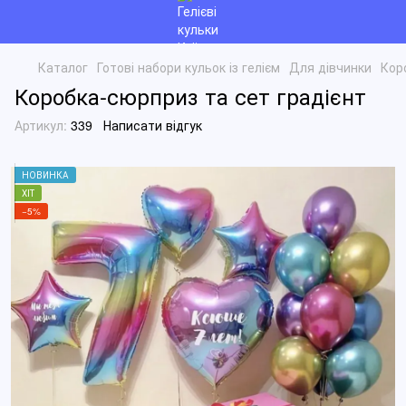
Каталог
Готові набори кульок із гелієм
Для дівчинки
Кор
Коробка-сюрприз та сет градієнт
Артикул:
339
Написати відгук
НОВИНКА
ХІТ
−5%