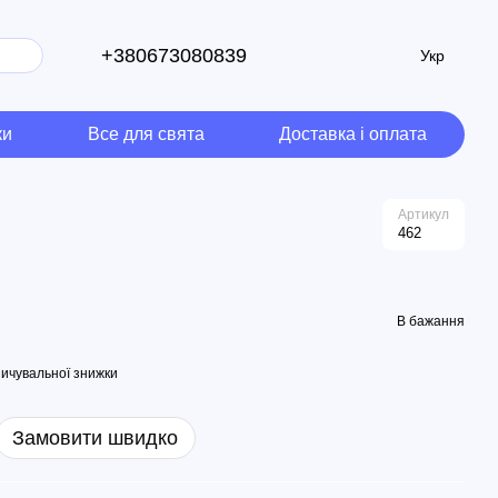
+380673080839
Укр
ки
Все для свята
Доставка і оплата
Артикул
462
В бажання
ичувальної знижки
Замовити швидко