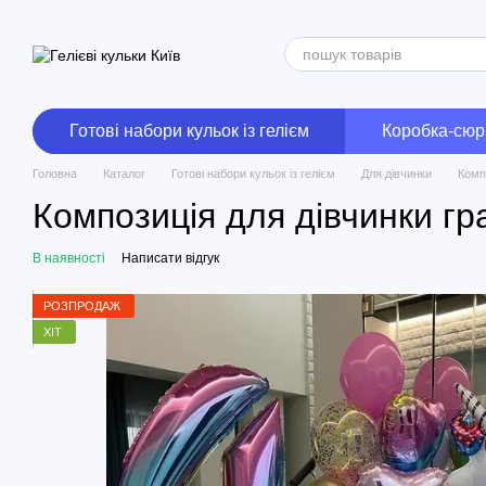
Перейти до основного контенту
Готові набори кульок із гелієм
Коробка-сюр
Головна
Каталог
Готові набори кульок із гелієм
Для дівчинки
Комп
Композиція для дівчинки гр
В наявності
Написати відгук
РОЗПРОДАЖ
ХІТ