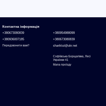
Контактна інформація
+380673080839
+380954988099
+380936007185
+380673080839
shariktut@ukr.net
Передзвонити вам?
Софіївська Борщагівка, Лесі
Українки 41
Мапа проїзду