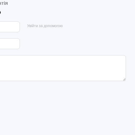
нтія
р
Увійти за допомогою