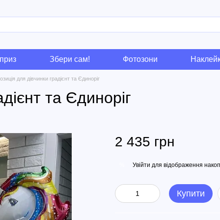
приз
Збери сам!
Фотозони
Наклей
озиція для дівчинки градієнт та Єдиноріг
адієнт та Єдиноріг
2 435 грн
Увійти
для відображення накоп
%
Купити