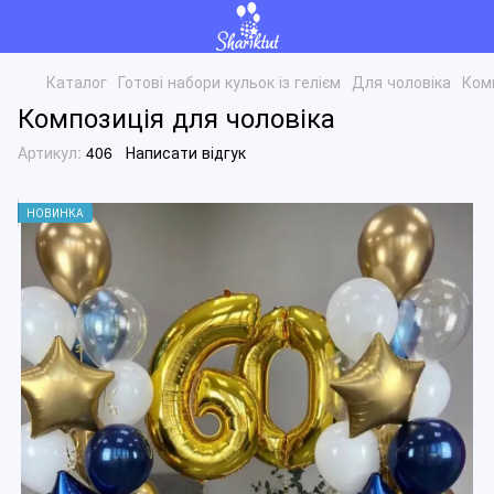
Каталог
Готові набори кульок із гелієм
Для чоловіка
Ком
Композиція для чоловіка
Артикул:
406
Написати відгук
НОВИНКА