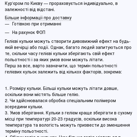
Кур'єром по Києву — прораховується індивідуально, в
залежності від відстані.
Більше інформації про доставку
Готівкою при отриманні
На рахунок ФОП
Гелієві кульки можуть створити дивовижний ефект на будь-
якій вечірці або події. Однак, багато людей запитуються про
те, скільки часу гелієві кульки зберігають свій ефект
польотності і за яких умов вони можуть літати.
Перш за все, варто зазначити, що термін польотності
гелієвих кульок залежить від кількох факторів, зокрема:
1. Розміру кульки. Більші кульки можуть літати довше,
оскільки вони містять більше гелію.
2. Чи здійснювалася обробка спеціальним полімером
зсередини кульки.
3. Умов зберігання. Кульки з гелієм краще зберігати в сухому
місці при температурі 20-23 градусів, оскільки висока
температура та вологість можуть призвести до зменшення
терміну польотності.
4. Об'єму гелію в кульках. Чим більше гелію міститься в