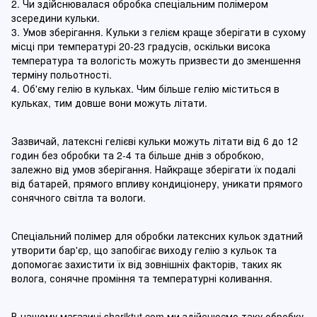
2. Чи здійснювалася обробка спеціальним полімером
зсередини кульки.
3. Умов зберігання. Кульки з гелієм краще зберігати в сухому
місці при температурі 20-23 градусів, оскільки висока
температура та вологість можуть призвести до зменшення
терміну польотності.
4. Об'єму гелію в кульках. Чим більше гелію міститься в
кульках, тим довше вони можуть літати.
Зазвичай, латексні гелієві кульки можуть літати від 6 до 12
годин без обробки та 2-4 та більше днів з обробкою,
залежно від умов зберігання. Найкраще зберігати їх подалі
від батарей, прямого впливу кондиціонеру, уникати прямого
сонячного світла та вологи.
Спеціальний полімер для обробки латексних кульок здатний
утворити бар'єр, що запобігає виходу гелію з кульок та
допомогає захистити їх від зовнішніх факторів, таких як
волога, сонячне проміння та температурні коливання.
В нашому магазині
shariktut.com
ми здійснюємо таку обробку