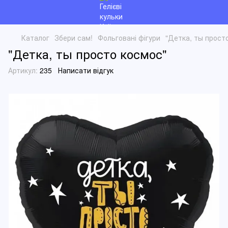
Каталог
Збери сам!
Фольговані фігури
"Детка, ты прост
"Детка, ты просто космос"
Артикул:
235
Написати відгук