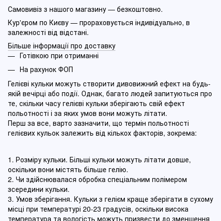
Самовивіз з нашого магазину — безкоштовно.
Кур'єром по Києву — прораховується індивідуально, в
залежності від відстані.
Більше інформації про доставку
Готівкою при отриманні
На рахунок ФОП
Гелієві кульки можуть створити дивовижний ефект на будь-
якій вечірці або події. Однак, багато людей запитуються про
те, скільки часу гелієві кульки зберігають свій ефект
польотності і за яких умов вони можуть літати.
Перш за все, варто зазначити, що термін польотності
гелієвих кульок залежить від кількох факторів, зокрема:
1. Розміру кульки. Більші кульки можуть літати довше,
оскільки вони містять більше гелію.
2. Чи здійснювалася обробка спеціальним полімером
зсередини кульки.
3. Умов зберігання. Кульки з гелієм краще зберігати в сухому
місці при температурі 20-23 градусів, оскільки висока
температура та вологість можуть призвести до зменшення