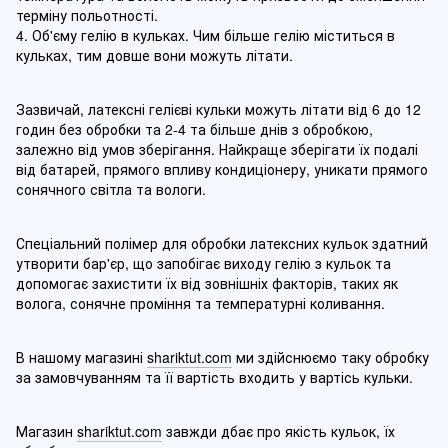
терміну польотності.
4. Об'єму гелію в кульках. Чим більше гелію міститься в
кульках, тим довше вони можуть літати.
Зазвичай, латексні гелієві кульки можуть літати від 6 до 12
годин без обробки та 2-4 та більше днів з обробкою,
залежно від умов зберігання. Найкраще зберігати їх подалі
від батарей, прямого впливу кондиціонеру, уникати прямого
сонячного світла та вологи.
Спеціальний полімер для обробки латексних кульок здатний
утворити бар'єр, що запобігає виходу гелію з кульок та
допомогає захистити їх від зовнішніх факторів, таких як
волога, сонячне проміння та температурні коливання.
В нашому магазині
shariktut.com
ми здійснюємо таку обробку
за замовчуванням та її вартість входить у вартісь кульки.
Магазин
shariktut.com
завжди дбає про якість кульок, їх