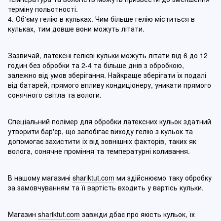
терміну польотності.
4. Об'єму гелію в кульках. Чим більше гелію міститься в
кульках, тим довше вони можуть літати.
Зазвичай, латексні гелієві кульки можуть літати від 6 до 12
годин без обробки та 2-4 та більше днів з обробкою,
залежно від умов зберігання. Найкраще зберігати їх подалі
від батарей, прямого впливу кондиціонеру, уникати прямого
сонячного світла та вологи.
Спеціальний полімер для обробки латексних кульок здатний
утворити бар'єр, що запобігає виходу гелію з кульок та
допомогає захистити їх від зовнішніх факторів, таких як
волога, сонячне проміння та температурні коливання.
В нашому магазині
shariktut.com
ми здійснюємо таку обробку
за замовчуванням та її вартість входить у вартісь кульки.
Магазин
shariktut.com
завжди дбає про якість кульок, їх