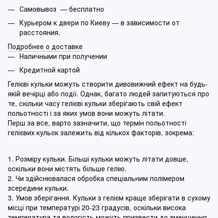
Самовывоз — бесплатно
Курьером к двери по Киеву — в зависимости от
расстояния.
Подробнее о доставке
Наличными при получении
Кредитной картой
Гелієві кульки можуть створити дивовижний ефект на будь-
якій вечірці або події. Однак, багато людей запитуються про
те, скільки часу гелієві кульки зберігають свій ефект
польотності і за яких умов вони можуть літати.
Перш за все, варто зазначити, що термін польотності
гелієвих кульок залежить від кількох факторів, зокрема:
1. Розміру кульки. Більші кульки можуть літати довше,
оскільки вони містять більше гелію.
2. Чи здійснювалася обробка спеціальним полімером
зсередини кульки.
3. Умов зберігання. Кульки з гелієм краще зберігати в сухому
місці при температурі 20-23 градусів, оскільки висока
температура та вологість можуть призвести до зменшення