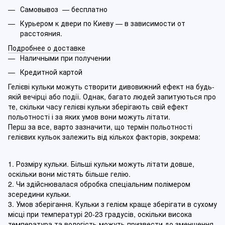
Самовывоз — бесплатно
Курьером к двери по Киеву — в зависимости от
расстояния.
Подробнее о доставке
Наличными при получении
Кредитной картой
Гелієві кульки можуть створити дивовижний ефект на будь-
якій вечірці або події. Однак, багато людей запитуються про
те, скільки часу гелієві кульки зберігають свій ефект
польотності і за яких умов вони можуть літати.
Перш за все, варто зазначити, що термін польотності
гелієвих кульок залежить від кількох факторів, зокрема:
1. Розміру кульки. Більші кульки можуть літати довше,
оскільки вони містять більше гелію.
2. Чи здійснювалася обробка спеціальним полімером
зсередини кульки.
3. Умов зберігання. Кульки з гелієм краще зберігати в сухому
місці при температурі 20-23 градусів, оскільки висока
температура та вологість можуть призвести до зменшення