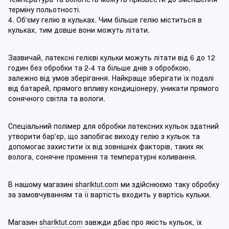
терміну польотності.
4. Об'єму гелію в кульках. Чим більше гелію міститься в
кульках, тим довше вони можуть літати.
Зазвичай, латексні гелієві кульки можуть літати від 6 до 12
годин без обробки та 2-4 та більше днів з обробкою,
залежно від умов зберігання. Найкраще зберігати їх подалі
від батарей, прямого впливу кондиціонеру, уникати прямого
сонячного світла та вологи.
Спеціальний полімер для обробки латексних кульок здатний
утворити бар'єр, що запобігає виходу гелію з кульок та
допомогає захистити їх від зовнішніх факторів, таких як
волога, сонячне проміння та температурні коливання.
В нашому магазині
shariktut.com
ми здійснюємо таку обробку
за замовчуванням та її вартість входить у вартісь кульки.
Магазин
shariktut.com
завжди дбає про якість кульок, їх