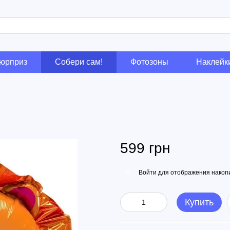
сюрприз
Собери сам!
Фотозоны
Наклейк
599 грн
Войти
для отображения накопи
%
Купить