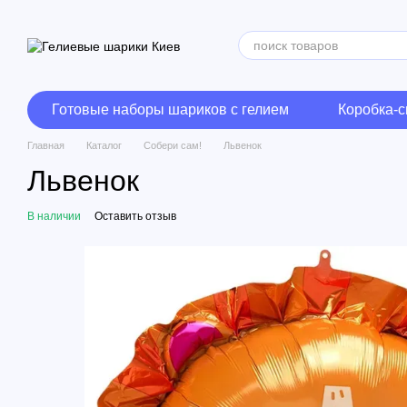
Перейти к основному контенту
Готовые наборы шариков с гелием
Коробка-
Главная
Каталог
Собери сам!
Львенок
Львенок
В наличии
Оставить отзыв