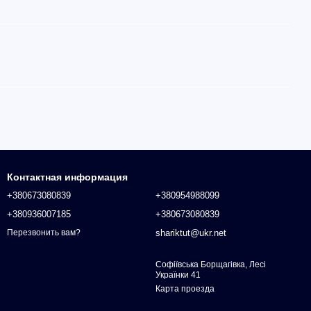
Контактная информация
+380673080839
+380954988099
+380936007185
+380673080839
shariktut@ukr.net
Перезвонить вам?
Софіївська Борщагівка, Лесі
Українки 41
Карта проезда