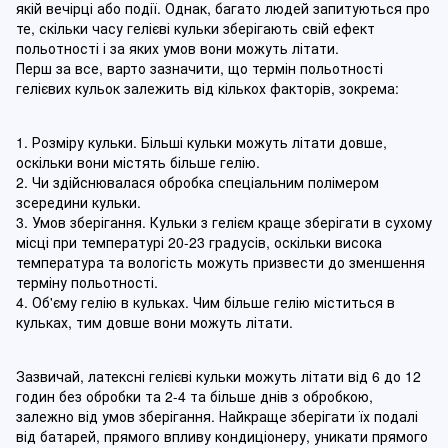
якій вечірці або події. Однак, багато людей запитуються про
те, скільки часу гелієві кульки зберігають свій ефект
польотності і за яких умов вони можуть літати.
Перш за все, варто зазначити, що термін польотності
гелієвих кульок залежить від кількох факторів, зокрема:
1. Розміру кульки. Більші кульки можуть літати довше,
оскільки вони містять більше гелію.
2. Чи здійснювалася обробка спеціальним полімером
зсередини кульки.
3. Умов зберігання. Кульки з гелієм краще зберігати в сухому
місці при температурі 20-23 градусів, оскільки висока
температура та вологість можуть призвести до зменшення
терміну польотності.
4. Об'єму гелію в кульках. Чим більше гелію міститься в
кульках, тим довше вони можуть літати.
Зазвичай, латексні гелієві кульки можуть літати від 6 до 12
годин без обробки та 2-4 та більше днів з обробкою,
залежно від умов зберігання. Найкраще зберігати їх подалі
від батарей, прямого впливу кондиціонеру, уникати прямого