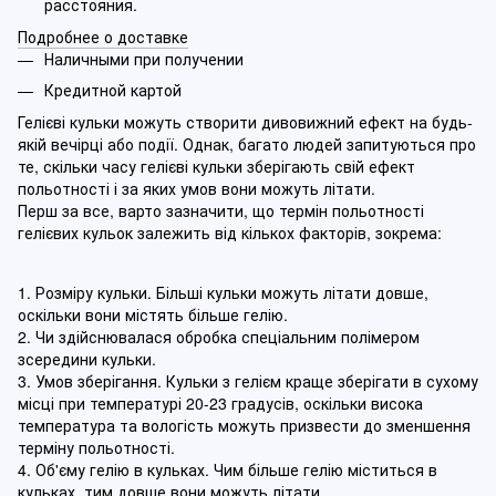
расстояния.
Подробнее о доставке
Наличными при получении
Кредитной картой
Гелієві кульки можуть створити дивовижний ефект на будь-
якій вечірці або події. Однак, багато людей запитуються про
те, скільки часу гелієві кульки зберігають свій ефект
польотності і за яких умов вони можуть літати.
Перш за все, варто зазначити, що термін польотності
гелієвих кульок залежить від кількох факторів, зокрема:
1. Розміру кульки. Більші кульки можуть літати довше,
оскільки вони містять більше гелію.
2. Чи здійснювалася обробка спеціальним полімером
зсередини кульки.
3. Умов зберігання. Кульки з гелієм краще зберігати в сухому
місці при температурі 20-23 градусів, оскільки висока
температура та вологість можуть призвести до зменшення
терміну польотності.
4. Об'єму гелію в кульках. Чим більше гелію міститься в
кульках, тим довше вони можуть літати.