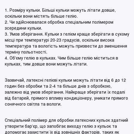
1. Розміру кульки. Більші кульки можуть літати довше,
оскільки вони містять більше гелію.
2. Чи здійснювалася обробка спеціальним полімером
зсередини кульки.
3. Умов зберігання. Кульки з гелієм краще зберігати в сухому
місці при температурі 20-23 градусів, оскільки висока
температура та вологість можуть призвести до зменшення
терміну польотності.
4. Об'єму гелію в кульках. Чим більше гелію міститься в
кульках, тим довше вони можуть літати.
Зазвичай, латексні гелієві кульки можуть літати від 6 до 12
годин без обробки та 2-4 та більше днів з обробкою,
залежно від умов зберігання. Найкраще зберігати їх подалі
від батарей, прямого впливу кондиціонеру, уникати прямого
сонячного світла та вологи.
Спеціальний полімер для обробки латексних кульок здатний
утворити бар'єр, що запобігає виходу гелію з кульок та
допомогає захистити їх від зовнішніх факторів, таких як