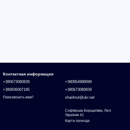
Контактная информация
+380673080839
+380954988099
+380936007185
+380673080839
shariktut@ukr.net
Перезвонить вам?
Софіївська Борщагівка, Лесі
Українки 41
Карта проезда