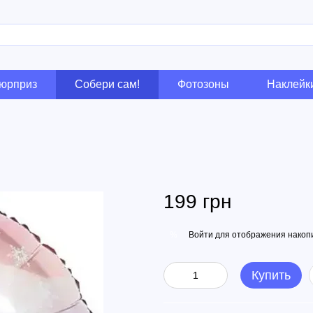
сюрприз
Собери сам!
Фотозоны
Наклейк
199 грн
Войти
для отображения накопи
%
Купить