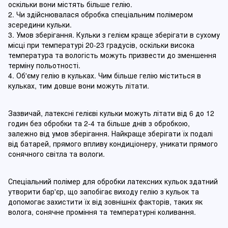
оскільки вони містять більше гелію.
2. Чи здійснювалася обробка спеціальним полімером
зсередини кульки.
3. Умов зберігання. Кульки з гелієм краще зберігати в сухому
місці при температурі 20-23 градусів, оскільки висока
температура та вологість можуть призвести до зменшення
терміну польотності.
4. Об'єму гелію в кульках. Чим більше гелію міститься в
кульках, тим довше вони можуть літати.
Зазвичай, латексні гелієві кульки можуть літати від 6 до 12
годин без обробки та 2-4 та більше днів з обробкою,
залежно від умов зберігання. Найкраще зберігати їх подалі
від батарей, прямого впливу кондиціонеру, уникати прямого
сонячного світла та вологи.
Спеціальний полімер для обробки латексних кульок здатний
утворити бар'єр, що запобігає виходу гелію з кульок та
допомогає захистити їх від зовнішніх факторів, таких як
волога, сонячне проміння та температурні коливання.